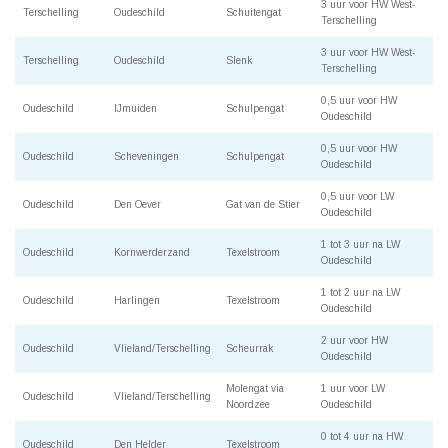
3 uur voor HW West-
Terschelling
Oudeschild
Schuitengat
Terschelling
3 uur voor HW West-
Terschelling
Oudeschild
Slenk
Terschelling
0,5 uur voor HW
Oudeschild
IJmuiden
Schulpengat
Oudeschild
0,5 uur voor HW
Oudeschild
Scheveningen
Schulpengat
Oudeschild
0,5 uur voor LW
Oudeschild
Den Oever
Gat van de Stier
Oudeschild
1 tot 3 uur na LW
Oudeschild
Kornwerderzand
Texelstroom
Oudeschild
1 tot 2 uur na LW
Oudeschild
Harlingen
Texelstroom
Oudeschild
2 uur voor HW
Oudeschild
Vlieland/Terschelling
Scheurrak
Oudeschild
Molengat via
1 uur voor LW
Oudeschild
Vlieland/Terschelling
Noordzee
Oudeschild
0 tot 4 uur na HW
Oudeschild
Den Helder
Texelstroom