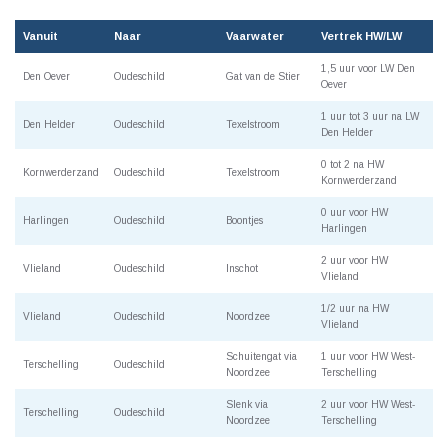
Vanuit
Naar
Vaarwater
Vertrek HW/LW
1,5 uur voor LW Den
Den Oever
Oudeschild
Gat van de Stier
Oever
1 uur tot 3 uur na LW
Den Helder
Oudeschild
Texelstroom
Den Helder
0 tot 2 na HW
Kornwerderzand
Oudeschild
Texelstroom
Kornwerderzand
0 uur voor HW
Harlingen
Oudeschild
Boontjes
Harlingen
2 uur voor HW
Vlieland
Oudeschild
Inschot
Vlieland
1/2 uur na HW
Vlieland
Oudeschild
Noordzee
Vlieland
Schuitengat via
1 uur voor HW West-
Terschelling
Oudeschild
Noordzee
Terschelling
Slenk via
2 uur voor HW West-
Terschelling
Oudeschild
Noordzee
Terschelling