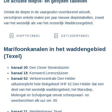
De actuele diepte- en getijden tabellen
Omdat de diepte in de vaargeulen voortdurend wisselt,
verschijnen enkele malen per jaar nieuwe dieptetabellen, zowel
van het westelijk als van het oosterlijk Waddezeegebied.
DIEPTETABEL
GETIJDENTABEL
Marifoonkanalen in het waddengebied
(Texel)
kanaal 20
: Den Oever Stevinsluizen
kanaal 18
: Kornwerd Lorenzsluizen
kanaal 62
: Verkeerscentrale Den Helder
uitluisterplicht hele blokgebied VHF 62 Den Helder dat een
deel van het westelijk waddengebied, het Marsdiep,
Molengat en Schulpengat omvat scheepvaart- en
weerberichten elk uur om :05
kanaal 31
: Waddenhaven Texel